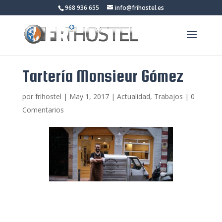
968 936 655
info@frihostel.es
Tartería Monsieur Gómez
por
frihostel
|
May 1, 2017
|
Actualidad
,
Trabajos
|
0
Comentarios