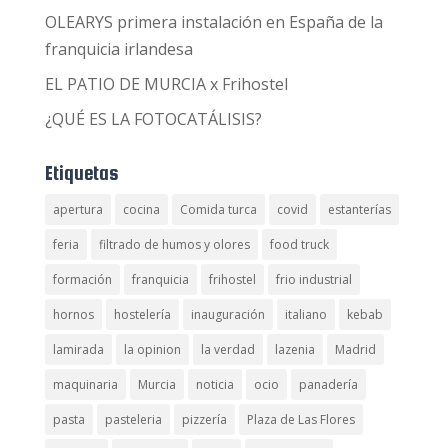
OLEARYS primera instalación en España de la
franquicia irlandesa
EL PATIO DE MURCIA x Frihostel
¿QUÉ ES LA FOTOCATÁLISIS?
Etiquetas
apertura
cocina
Comida turca
covid
estanterías
feria
filtrado de humos y olores
food truck
formación
franquicia
frihostel
frio industrial
hornos
hostelería
inauguración
italiano
kebab
lamirada
la opinion
la verdad
lazenia
Madrid
maquinaria
Murcia
noticia
ocio
panadería
pasta
pasteleria
pizzería
Plaza de Las Flores