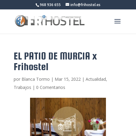
968 936 655
info@frihostel.es
EL PATIO DE MURCIA x
Frihostel
por
Blanca Tormo
|
Mar 15, 2022
|
Actualidad
,
Trabajos
|
0 Comentarios