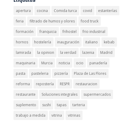
apertura
cocina
Comida turca
covid
estanterías
feria
filtrado de humos y olores
food truck
formación
franquicia
frihostel
frio industrial
hornos
hostelería
inauguración
italiano
kebab
lamirada
la opinion
la verdad
lazenia
Madrid
maquinaria
Murcia
noticia
ocio
panadería
pasta
pasteleria
pizzería
Plaza de Las Flores
reforma
repostería
RESPR
restauracion
restaurante
Soluciones integrales
supermercados
suplemento
sushi
tapas
tarteria
trabajo a medida
vitrina
vitrinas