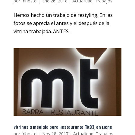
por
frihostel
|
Ene 26, 2018
|
Actualidad
,
Trabajos
Hemos hecho un trabajo de restyling. En las
fotos se aprecia el antes y el después de la
vitrina trabajada. ANTES...
Vitrinas a medidia para Restaurante Mt83, en Elche
por
frihostel
|
Nov 18, 2017
|
Actualidad
,
Trabajos