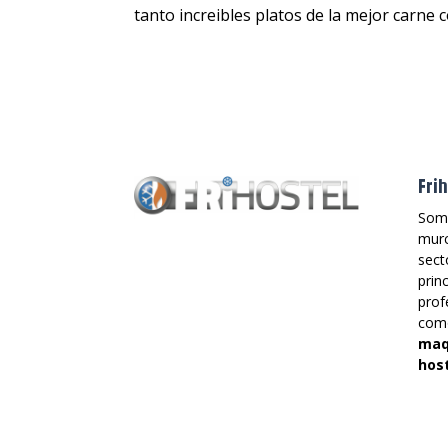
tanto increibles platos de la mejor carne 
Fri
Som
murc
sect
prin
prof
co
maqu
host