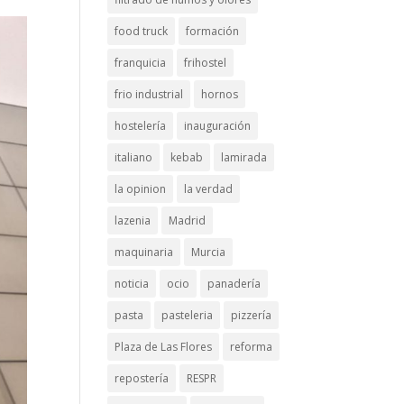
food truck
formación
franquicia
frihostel
frio industrial
hornos
hostelería
inauguración
italiano
kebab
lamirada
la opinion
la verdad
lazenia
Madrid
maquinaria
Murcia
noticia
ocio
panadería
pasta
pasteleria
pizzería
Plaza de Las Flores
reforma
repostería
RESPR