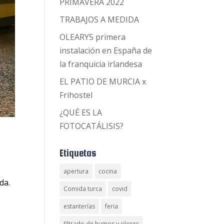
PRIMAVERA 2022
TRABAJOS A MEDIDA
OLEARYS primera
instalación en España de
la franquicia irlandesa
EL PATIO DE MURCIA x
Frihostel
¿QUÉ ES LA
FOTOCATÁLISIS?
Etiquetas
apertura
cocina
da.
Comida turca
covid
estanterías
feria
filtrado de humos y olores