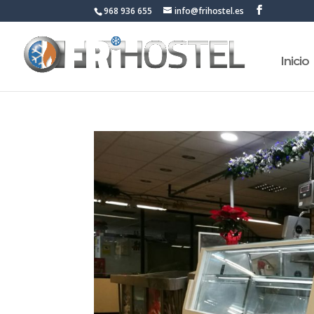
968 936 655
info@frihostel.es
Inicio