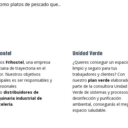
como platos de pescado que...
hostel
Unidad Verde
os
Frihostel
, una empresa
¿Quieres conseguir un espaci
iana de trayectoria en el
limpio y seguro para tus
or. Nuestros objetivos
trabajadores y clientes? Con
cipales es ser responsables y
nuestro
plan verde
elaborad
esionales
parte de la consultora Unidad
mo
distribuidores de
Verde de sistemas y procesos
inaria industrial de
desinfección y purificación
elería
.
ambiental, conseguirás el me
espacio saludable.