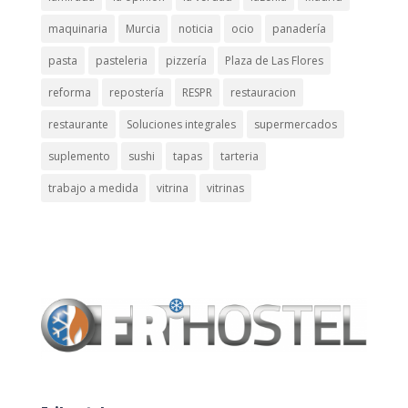
maquinaria
Murcia
noticia
ocio
panadería
pasta
pasteleria
pizzería
Plaza de Las Flores
reforma
repostería
RESPR
restauracion
restaurante
Soluciones integrales
supermercados
suplemento
sushi
tapas
tarteria
trabajo a medida
vitrina
vitrinas