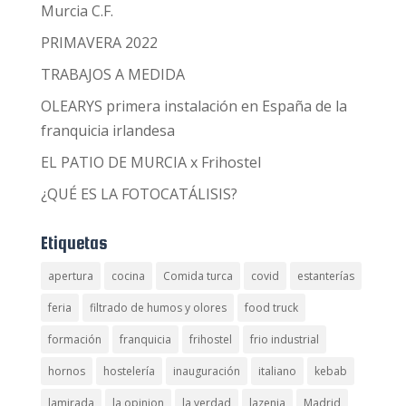
Murcia C.F.
PRIMAVERA 2022
TRABAJOS A MEDIDA
OLEARYS primera instalación en España de la
franquicia irlandesa
EL PATIO DE MURCIA x Frihostel
¿QUÉ ES LA FOTOCATÁLISIS?
Etiquetas
apertura
cocina
Comida turca
covid
estanterías
feria
filtrado de humos y olores
food truck
formación
franquicia
frihostel
frio industrial
hornos
hostelería
inauguración
italiano
kebab
lamirada
la opinion
la verdad
lazenia
Madrid