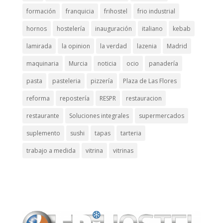
formación
franquicia
frihostel
frio industrial
hornos
hostelería
inauguración
italiano
kebab
lamirada
la opinion
la verdad
lazenia
Madrid
maquinaria
Murcia
noticia
ocio
panadería
pasta
pasteleria
pizzería
Plaza de Las Flores
reforma
repostería
RESPR
restauracion
restaurante
Soluciones integrales
supermercados
suplemento
sushi
tapas
tarteria
trabajo a medida
vitrina
vitrinas