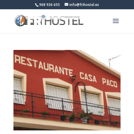
968 936 655
info@frihostel.es