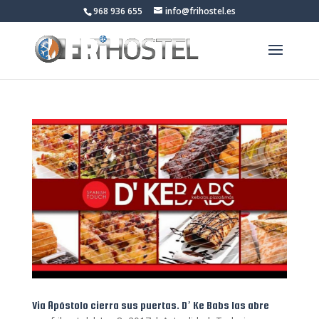
968 936 655
info@frihostel.es
Via Apóstolo cierra sus puertas. D’ Ke Babs las abre