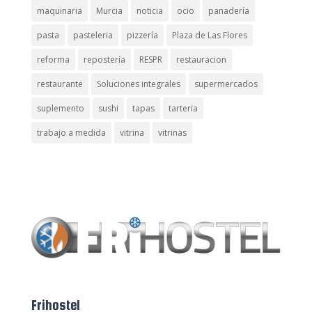
maquinaria
Murcia
noticia
ocio
panadería
pasta
pasteleria
pizzería
Plaza de Las Flores
reforma
repostería
RESPR
restauracion
restaurante
Soluciones integrales
supermercados
suplemento
sushi
tapas
tarteria
trabajo a medida
vitrina
vitrinas
Frihostel