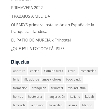
PRIMAVERA 2022
TRABAJOS A MEDIDA
OLEARYS primera instalación en España de la
franquicia irlandesa
EL PATIO DE MURCIA x Frihostel
¿QUÉ ES LA FOTOCATÁLISIS?
Etiquetas
apertura
cocina
Comida turca
covid
estanterías
feria
filtrado de humos y olores
food truck
formación
franquicia
frihostel
frio industrial
hornos
hostelería
inauguración
italiano
kebab
lamirada
la opinion
la verdad
lazenia
Madrid