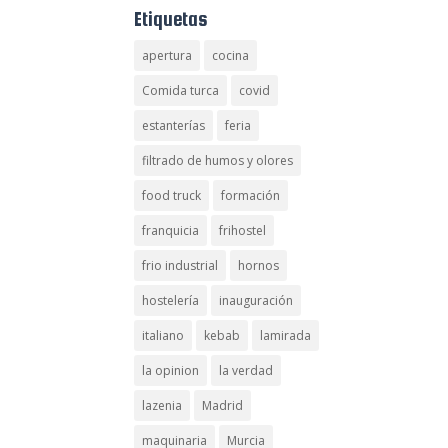
Etiquetas
apertura
cocina
Comida turca
covid
estanterías
feria
filtrado de humos y olores
food truck
formación
franquicia
frihostel
frio industrial
hornos
hostelería
inauguración
italiano
kebab
lamirada
la opinion
la verdad
lazenia
Madrid
maquinaria
Murcia