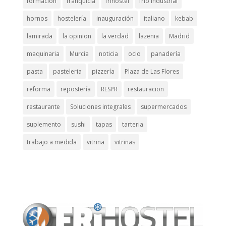
formación
franquicia
frihostel
frio industrial
hornos
hostelería
inauguración
italiano
kebab
lamirada
la opinion
la verdad
lazenia
Madrid
maquinaria
Murcia
noticia
ocio
panadería
pasta
pasteleria
pizzería
Plaza de Las Flores
reforma
repostería
RESPR
restauracion
restaurante
Soluciones integrales
supermercados
suplemento
sushi
tapas
tarteria
trabajo a medida
vitrina
vitrinas