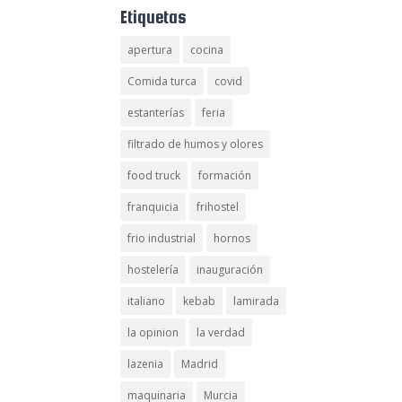
Etiquetas
apertura
cocina
Comida turca
covid
estanterías
feria
filtrado de humos y olores
food truck
formación
franquicia
frihostel
frio industrial
hornos
hostelería
inauguración
italiano
kebab
lamirada
la opinion
la verdad
lazenia
Madrid
maquinaria
Murcia