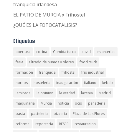
franquicia irlandesa
EL PATIO DE MURCIA x Frihostel
¿QUÉ ES LA FOTOCATÁLISIS?
Etiquetas
apertura
cocina
Comida turca
covid
estanterías
feria
filtrado de humos y olores
food truck
formación
franquicia
frihostel
frio industrial
hornos
hostelería
inauguración
italiano
kebab
lamirada
la opinion
la verdad
lazenia
Madrid
maquinaria
Murcia
noticia
ocio
panadería
pasta
pasteleria
pizzería
Plaza de Las Flores
reforma
repostería
RESPR
restauracion